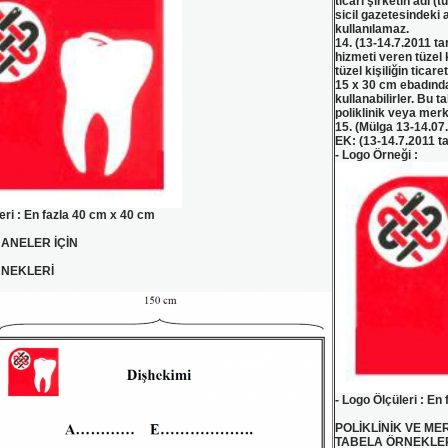
ticari şirketin adı (t
sicil gazetesindeki 
kullanılamaz.
14. (13-14.7.2011 ta
hizmeti veren tüzel k
tüzel kişiliğin ticar
15 x 30 cm ebadında
kullanabilirler. Bu t
poliklinik veya merke
15. (Mülga 13-14.07.
EK: (13-14.7.2011 ta
- Logo Örneği :
eri : En fazla 40 cm x 40 cm
ANELER İÇİN
RNEKLERİ
- Logo Ölçüleri : En
POLİKLİNİK VE ME
TABELA ÖRNEKLE