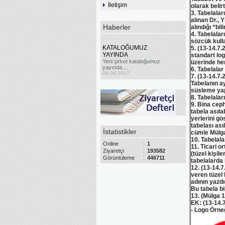
İletişim
olarak belirt
3. Tabelalar
alınan Dr., Y
Haberler
alındığı “bi
4. Tabelalar
KATALOĞUMUZ
sözcük kull
YAYINDA
5. (13-14.7.
Yeni şirket kataloğumuz
standart log
yayında....
üzerinde her
09.08.2017
6. Tabelalar
7. (13-14.7.
Tabelanın ay
süsleme ya
8. Tabelalar
9. Bina cep
tabela asıl
yerlerini g
tabelası ası
İstatistikler
cümle Mülga
10. Tabelal
Online
:
1
11. Ticari o
Ziyaretçi
:
193582
(tüzel kişil
Görüntüleme
:
446711
tabelalarda 
12. (13-14.7
veren tüzel k
adının yazdı
Bu tabela b
13. (Mülga 1
EK: (13-14.7
- Logo Örneğ