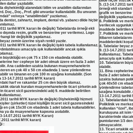
dilde hiçbir sözcük 
ilen dallar yazılabilir.
5. (13-14.7.2011 tar
da dişhekimliği alanındaki bilim ve anabilim dallarından
örneği ekli standart
rd. Doç., Doç., Prof. gibi unvanlar kullanılabilir. Bu unvanın
grafik ve benzerine
limdalı” ve/veya “anabilimdalı” yazılamaz.
değişiklik yapılamaz
da dentist, zahnartz, implant, dental vb. yabancı dilde hiçbir
6. Poliklinik ve mer
anılamaz.
verilecek uygunluk b
2011 tarihli MYK kararı ile değişik) Tabelalarda örneği ekli
maddede belirtilen k
o dışında resim, grafik ve benzerine yer verilemez. Logo
7. Poliklinik ve merk
hangi bir değişiklik yapılamaz.
itibaren tabelalarını 
 beyaz zemin üzerine siyah renkli yazılır.
maddelerdeki koşull
2011 tarihli MYK kararı ile değişik) Işıklı tabela kullanılamaz.
8. Tabelalar beyaz z
dınlatılması amacıyla ışık kullanılabilir ancak ışıkla
9. (13-14.7.2011 tari
pılamaz.
kullanılamaz. Tabela
ın büyüklüğü en çok 75 x 150 cm ebadında olabilir.
amacıyla ışık kullan
helerine her cepheye bir adet olmak üzere en fazla 3 adet
10. Tabelaların büy
abilir. Ana caddeden uzakta bulunan muayenehanelerin
olabilir.
österen en çok 40 x 50 cm ebadında 1 tane yönlendirme
11. Bina cephelerin
labilir ve binanın en çok 100 m uzağına konulabilir. (Son
fazla 2 adet tabela 
 13-14.7.2011 tarihli MYK kararı)
uzakta bulunan polik
ardaki harf ve rakamlar 25 cm den büyük olamaz.
çok 40x50 cm ebadı
rtaklık olarak kurulan muayenehanelerde ticari şirketin adı
yönlendirme tabelası
erin ticaret sicil gazetesindeki adı) 9. maddede belirtilen
uzağına konulabilir
kullanılamaz.
13-14.7.2011 tarihli
.2011 tarihli MYK kararı ile değişik) Dişhekimliği hizmeti
12. Tabelalardaki h
işiler (şirketler) tüzel kişiliğin ticaret sicil gazetesindeki
Poliklinik ve merkez
ğı en çok 15x30 cm ebadında 1 adet tabela kullanabilirler.
kullanılan “özel”, i
ina ya da muayenehane kapısına asılabilir.
kuruluşuna ait isim
3-14.07.2011 tarihli MYK Kararı)
karakterinde olacakt
.2011 tarihli MYK kararı)
puntolarının 1/3 de
i :
olmayacaktır.
13. Ticari ortaklık 