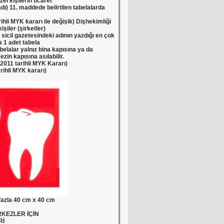
üzel kişilerin ticaret
adı) 11. maddede belirtilen tabelalarda
rihli MYK kararı ile değişik) Dişhekimliği
işiler (şirketler)
et sicil gazetesindeki adının yazdığı en çok
 1 adet tabela
abelalar yalnız bina kapısına ya da
zin kapısına asılabilir.
2011 tarihli MYK Kararı)
rihli MYK kararı)
 fazla 40 cm x 40 cm
RKEZLER İÇİN
Rİ