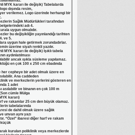
kullanılamaz.
ihli MYK kararı ile değişik) Tabelalarda
 logo dışında resim,
 yer verilemez. Logo üzerinde herhangi bir
.
kezlerin Sağlık Müdürlükleri tarafından
elgelerindeki adı 4.
urala uygun olmalıdır.
ezler bu değişikliğin yayınlandığı tarihten
4. ve 5.
ara uygun hale getirmek zorundadırlar.
emin üzerine siyah renkli yazılır.
hli MYK kararı ile değişik) Işıklı tabela
nın aydınlatılması
ılabilir ancak ışıkla süsleme yapılamaz.
üklüğü en çok 100 x 250 cm ebadında
e her cepheye bir adet olmak üzere en
asılabilir. Ana caddeden
linik ve merkezlerin yerlerini gösteren en
nda 1 adet
 asılabilir ve binanın en çok 100 m
. (Son cümle Mülga
 MYK kararı)
arf ve rakamlar 25 cm den büyük olamaz.
lerin tabelalarında
baresi de dahil olmak üzere sağlık
 ve unvan aynı yazı
ır. “Özel” ibaresi diğer harf ve rakam
n küçük
olarak kurulan poliklinik veya merkezlerde