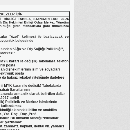
RKEZLER İÇİN
İ BİRLİĞİ TABELA STANDARTLARI 25-26
rk Diş Hekimleri Birliği Odası Merkez Yönetim
rürlüğe giren standartlara göre firmamızca
azılar “özel” kelimesi ile başlayacak ve
 uygunluk belgesinde
asından “Ağız ve Diş Sağlığı Polikliniği”,
ı Merkezi”
.
 MYK kararı ile değişik) Tabelalara, telefon
nik posta
ışan dişhekimlerinin isim ve soyadları
lektronik posta
 da haksız rekabet niteliğinde ifadelere
ihli MYK kararı ile değişik) Tabelalarda
uabatı Sanatlarının
Kanunda uzmanlık olarak belirtilen dallar
.2017 tarihli
ik) Poliklinik ve Merkez isimlerinde
 kullanılamaz.
kimliği alanındaki bilim ve anabilim
., Yrd. Doç., Doç.,Prof.
labilir. Bu unvanın alındığı “bilimdalı”
lı” yazılamaz.
st, zahnartz, implant, dental vb. yabancı