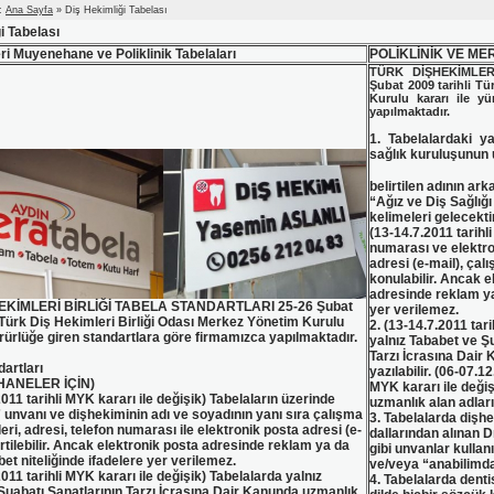
 :
Ana Sayfa
» Diş Hekimliği Tabelası
i Tabelası
ri Muyenehane ve Poliklinik Tabelaları
POLİKLİNİK VE ME
TÜRK DİŞHEKİMLER
Şubat 2009 tarihli Tü
Kurulu kararı ile yü
yapılmaktadır.
1. Tabelalardaki y
sağlık kuruluşunun
belirtilen adının ark
“Ağız ve Diş Sağlığ
kelimeleri gelecektir
(13-14.7.2011 tarihli
numarası ve elektro
adresi (e-mail), çal
konulabilir. Ancak e
adresinde reklam ya
EKİMLERİ BİRLİĞİ TABELA STANDARTLARI 25-26 Şubat
yer verilemez.
i Türk Diş Hekimleri Birliği Odası Merkez Yönetim Kurulu
2. (13-14.7.2011 tar
ürürlüğe giren standartlara göre firmamızca yapılmaktadır.
yalnız Tababet ve Ş
Tarzı İcrasına Dair 
artları
yazılabilir. (06-07.12
ANELER İÇİN)
MYK kararı ile değiş
2011 tarihli MYK kararı ile değişik) Tabelaların üzerinde
uzmanlık alan adları
 unvanı ve dişhekiminin adı ve soyadının yanı sıra çalışma
3. Tabelalarda dişhe
eri, adresi, telefon numarası ile elektronik posta adresi (e-
dallarından alınan Dr
irtilebilir. Ancak elektronik posta adresinde reklam ya da
gibi unvanlar kullanı
et niteliğinde ifadelere yer verilemez.
ve/veya “anabilimda
2011 tarihli MYK kararı ile değişik) Tabelalarda yalnız
4. Tabelalarda denti
Şuabatı Sanatlarının Tarzı İcrasına Dair Kanunda uzmanlık