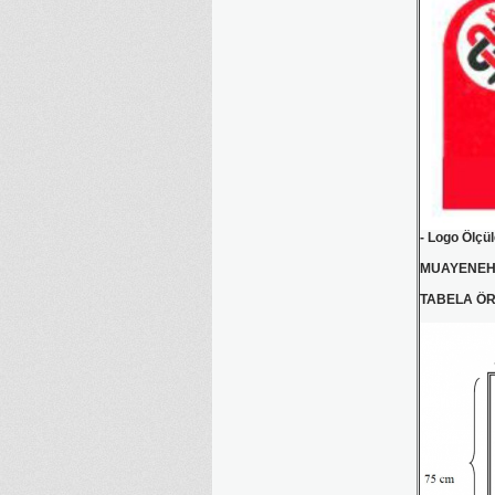
- Logo Ölçül
MUAYENEH
TABELA Ö