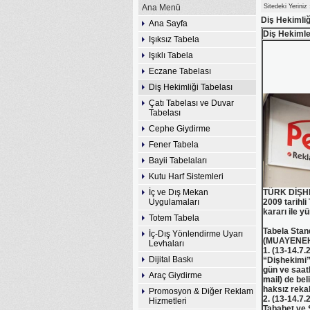
Ana Menü
Sitedeki Yeriniz
Diş Hekimliğ
Ana Sayfa
Diş Hekimle
Işıksız Tabela
Işıklı Tabela
Eczane Tabelası
Diş Hekimliği Tabelası
Çatı Tabelası ve Duvar
Tabelası
Cephe Giydirme
Fener Tabela
Bayii Tabelaları
Kutu Harf Sistemleri
İç ve Dış Mekan
TÜRK DİŞH
Uygulamaları
2009 tarihl
kararı ile y
Totem Tabela
Tabela Stand
İç-Dış Yönlendirme Uyarı
(MUAYENEH
Levhaları
1. (13-14.7.
Dijital Baskı
“Dişhekimi”
gün ve saatl
Araç Giydirme
mail) de bel
haksız rekab
Promosyon & Diğer Reklam
2. (13-14.7.
Hizmetleri
Tababet ve 